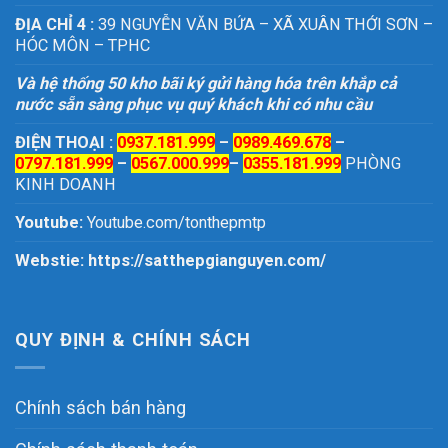
ĐỊA CHỈ 4 :
39 NGUYỄN VĂN BỨA – XÃ XUÂN THỚI SƠN –
HÓC MÔN – TPHC
Và hệ thống 50 kho bãi ký gửi hàng hóa trên khắp cả
nước sẵn sàng phục vụ quý khách khi có nhu cầu
ĐIỆN THOẠI :
0937.181.999
–
0989.469.678
–
0797.181.999
–
0567.000.999
–
0355.181.999
PHÒNG
KINH DOANH
Youtube:
Youtube.com/tonthepmtp
Webstie:
https://satthepgianguyen.com/
QUY ĐỊNH & CHÍNH SÁCH
Chính sách bán hàng