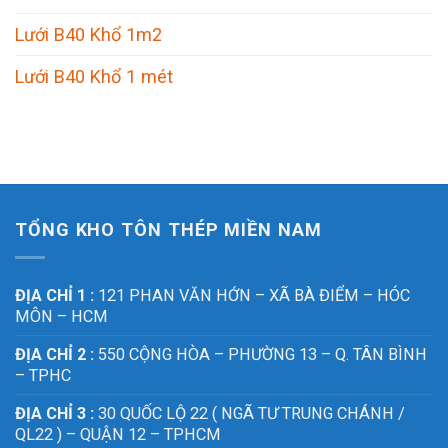
Lưới B40 Khổ 1m2
Lưới B40 Khổ 1 mét
TỔNG KHO TÔN THÉP MIỀN NAM
ĐỊA CHỈ 1 :
121 PHAN VĂN HỚN – XÃ BÀ ĐIỂM – HÓC
MÔN – HCM
ĐỊA CHỈ 2 :
550 CỘNG HÒA – PHƯỜNG 13 – Q. TÂN BÌNH
– TPHC
ĐỊA CHỈ 3 :
30 QUỐC LỘ 22 ( NGÃ TƯ TRUNG CHÁNH /
QL22 ) – QUẬN 12 – TPHCM