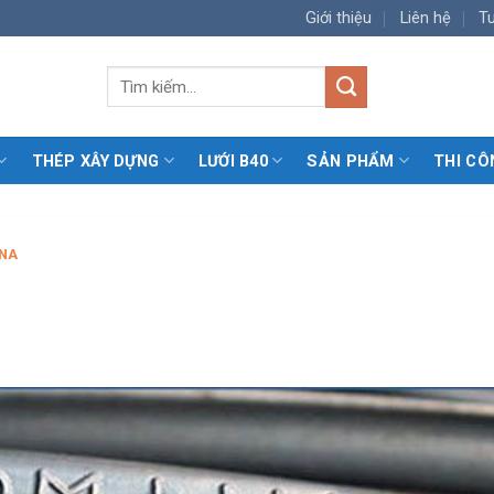
Giới thiệu
Liên hệ
T
Tìm
kiếm:
THÉP XÂY DỰNG
LƯỚI B40
SẢN PHẨM
THI CÔ
INA