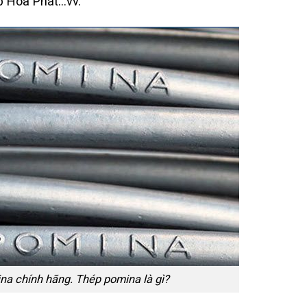
p Hòa Phát…vv.
na chính hãng. Thép pomina là gì?