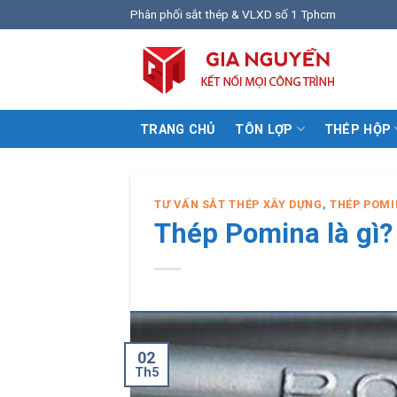
Skip
Phân phối sắt thép & VLXD số 1 Tphcm
to
content
TRANG CHỦ
TÔN LỢP
THÉP HỘP
TƯ VẤN SẮT THÉP XÂY DỰNG
,
THÉP POM
Thép Pomina là gì?
02
Th5