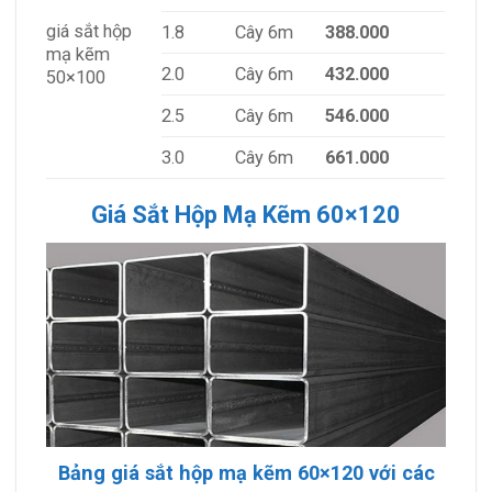
giá sắt hộp
1.8
Cây 6m
388.000
mạ kẽm
2.0
Cây 6m
432.000
50×100
2.5
Cây 6m
546.000
3.0
Cây 6m
661.000
Giá Sắt Hộp Mạ Kẽm 60×120
Bảng giá sắt hộp mạ kẽm 60×120 với các