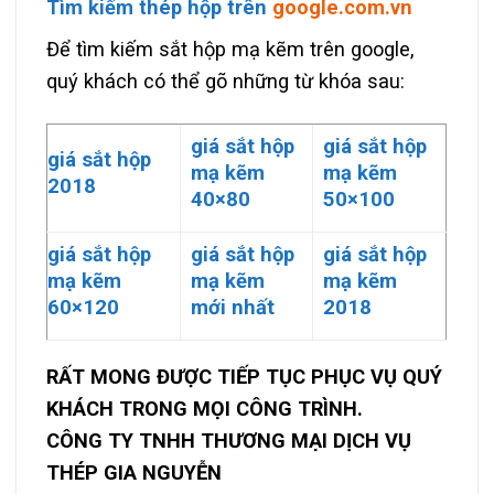
Tìm kiếm thép hộp trên
google.com.vn
Để tìm kiếm sắt hộp mạ kẽm trên google,
quý khách có thể gõ những từ khóa sau:
giá sắt hộp
giá sắt hộp
giá sắt hộp
mạ kẽm
mạ kẽm
2018
40×80
50×100
giá sắt hộp
giá sắt hộp
giá sắt hộp
mạ kẽm
mạ kẽm
mạ kẽm
60×120
mới nhất
2018
RẤT MONG ĐƯỢC TIẾP TỤC PHỤC VỤ QUÝ
KHÁCH TRONG MỌI CÔNG TRÌNH.
CÔNG TY TNHH THƯƠNG MẠI DỊCH VỤ
THÉP GIA NGUYỄN