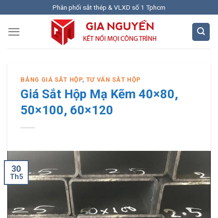
Skip
Phân phối sắt thép & VLXD số 1 Tphcm
to
content
BẢNG GIÁ SẮT HỘP
,
TƯ VẤN SẮT HỘP
Giá Sắt Hộp Mạ Kẽm 40×80,
50×100, 60×120
30
Th5