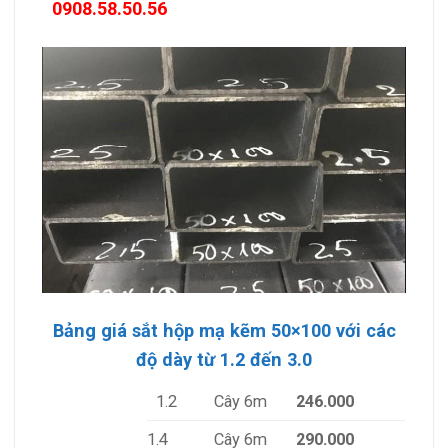
0908.58.50.56
Bảng giá sắt hộp mạ kẽm 50×100 với các
độ dày từ 1.2 đến 3.0
1.2
Cây 6m
246.000
1.4
Cây 6m
290.000