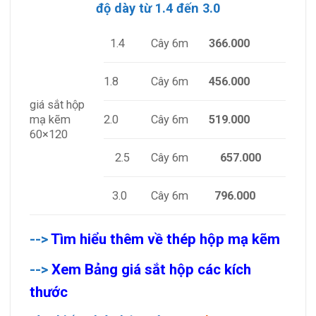
độ dày từ 1.4 đến 3.0
1.4
Cây 6m
366.000
1.8
Cây 6m
456.000
giá sắt hộp
2.0
Cây 6m
519.000
mạ kẽm
60×120
2.5
Cây 6m
657.000
3.0
Cây 6m
796.000
-->
Tìm hiểu thêm về thép hộp mạ kẽm
-->
Xem Bảng giá sắt hộp các kích
thước