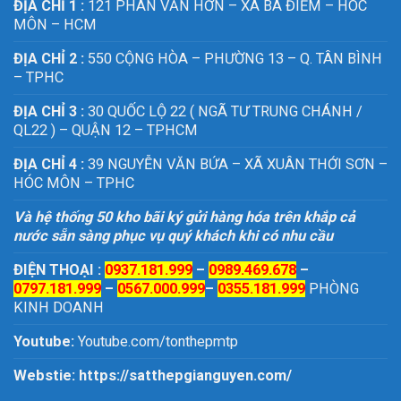
ĐỊA CHỈ 1 :
121 PHAN VĂN HỚN – XÃ BÀ ĐIỂM – HÓC
MÔN – HCM
ĐỊA CHỈ 2 :
550 CỘNG HÒA – PHƯỜNG 13 – Q. TÂN BÌNH
– TPHC
ĐỊA CHỈ 3 :
30 QUỐC LỘ 22 ( NGÃ TƯ TRUNG CHÁNH /
QL22 ) – QUẬN 12 – TPHCM
ĐỊA CHỈ 4 :
39 NGUYỄN VĂN BỨA – XÃ XUÂN THỚI SƠN –
HÓC MÔN – TPHC
Và hệ thống 50 kho bãi ký gửi hàng hóa trên khắp cả
nước sẵn sàng phục vụ quý khách khi có nhu cầu
ĐIỆN THOẠI :
0937.181.999
–
0989.469.678
–
0797.181.999
–
0567.000.999
–
0355.181.999
PHÒNG
KINH DOANH
Youtube:
Youtube.com/tonthepmtp
Webstie:
https://satthepgianguyen.com/