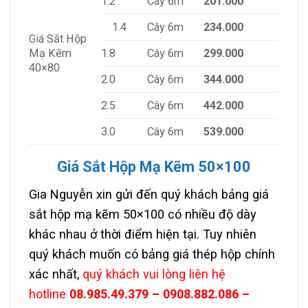
1.2
Cây 6m
201.000
1.4
Cây 6m
234.000
Giá Sắt Hộp
1.8
Cây 6m
299.000
Mạ Kẽm
40×80
2.0
Cây 6m
344.000
2.5
Cây 6m
442.000
3.0
Cây 6m
539.000
Giá Sắt Hộp Mạ Kẽm 50×100
Gia Nguyễn xin gửi đến quý khách bảng giá
sắt hộp mạ kẽm 50×100 có nhiều độ dày
khác nhau ở thời điểm hiện tại. Tuy nhiên
quý khách muốn có bảng giá thép hộp chính
xác nhất,
quý khách vui lòng liên hệ
hotline
08.985.49.379 – 0908.882.086 –