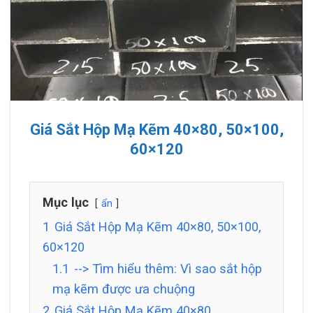
Giá Sắt Hộp Mạ Kẽm 40×80, 50×100,
60×120
Mục lục
ẩn
1
Giá Sắt Hộp Mạ Kẽm 40×80, 50×100,
60×120
1.1
--> Tìm hiểu thêm: Vì sao sắt hộp
mạ kẽm được ưa chuộng
2
Giá Sắt Hộp Mạ Kẽm 40×80