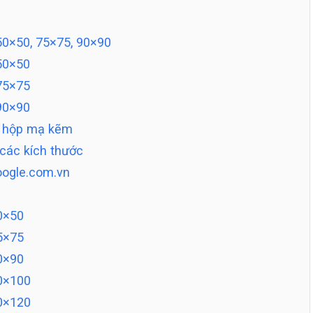
0×50, 75×75, 90×90
50×50
75×75
90×90
p hộp mạ kẽm
 các kích thước
oogle.com.vn
0×50
5×75
0×90
0×100
0×120