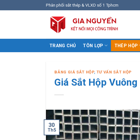
Skip
Phân phối sắt thép & VLXD số 1 Tphcm
to
content
TRANG CHỦ
TÔN LỢP
THÉP HỘP
BẢNG GIÁ SẮT HỘP
,
TƯ VẤN SẮT HỘP
Giá Sắt Hộp Vuông
30
Th5