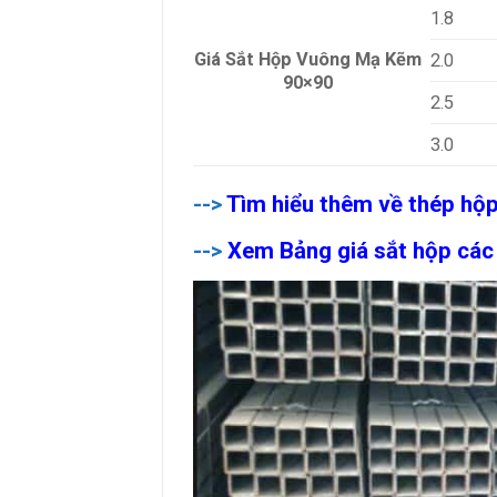
1.8
Giá Sắt Hộp Vuông Mạ Kẽm
2.0
90×90
2.5
3.0
-->
Tìm hiểu thêm về thép h
-->
Xem Bảng giá sắt hộp các