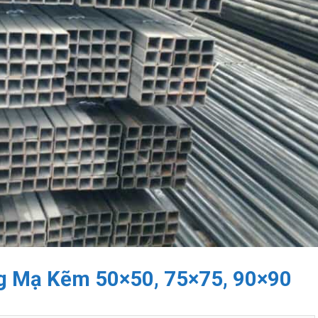
g Mạ Kẽm 50×50, 75×75, 90×90