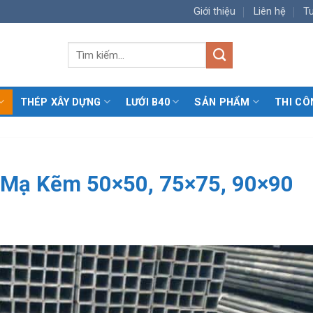
Giới thiệu
Liên hệ
T
Tìm
kiếm:
THÉP XÂY DỰNG
LƯỚI B40
SẢN PHẨM
THI CÔ
 Mạ Kẽm 50×50, 75×75, 90×90