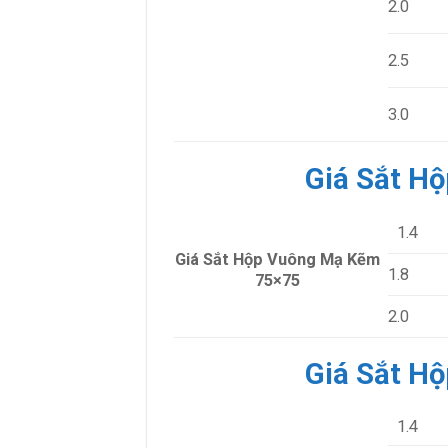
2.0
2.5
3.0
Giá Sắt H
1.4
Giá Sắt Hộp Vuông Mạ Kẽm
1.8
75×75
2.0
Giá Sắt H
1.4