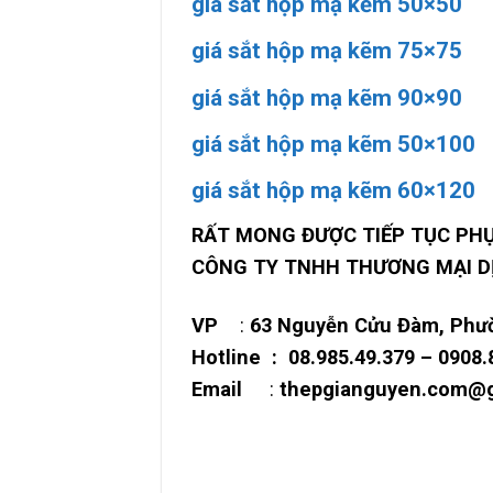
giá sắt hộp mạ kẽm 50×50
giá sắt hộp mạ kẽm 75×75
giá sắt hộp mạ kẽm 90×90
giá sắt hộp mạ kẽm 50×100
giá sắt hộp mạ kẽm 60×120
RẤT MONG ĐƯỢC TIẾP TỤC PH
CÔNG TY TNHH THƯƠNG MẠI D
VP
:
63 Nguyễn Cửu Đàm, Phườ
Hotline : 08.985.49.379 – 0908
Email
:
thepgianguyen.com@