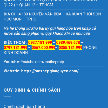
QL22 ) – QUẬN 12 – TPHCM
ĐỊA CHỈ 4 :
39 NGUYỄN VĂN BỨA – XÃ XUÂN THỚI SƠN –
HÓC MÔN – TPHC
Và hệ thống 50 kho bãi ký gửi hàng hóa trên khắp cả
nước sẵn sàng phục vụ quý khách khi có nhu cầu
ĐIỆN THOẠI :
0937.181.999
–
0989.469.678
–
0797.181.999
–
0567.000.999
–
0355.181.999
PHÒNG
KINH DOANH
Youtube:
Youtube.com/tonthepmtp
Webstie:
https://satthepgianguyen.com/
QUY ĐỊNH & CHÍNH SÁCH
Chính sách bán hàng