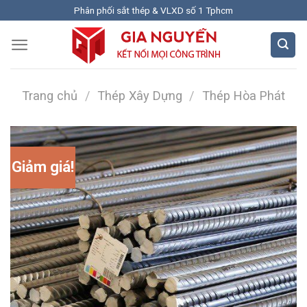
Skip
Phân phối sắt thép & VLXD số 1 Tphcm
to
content
Trang chủ
/
Thép Xây Dựng
/
Thép Hòa Phát
Giảm giá!