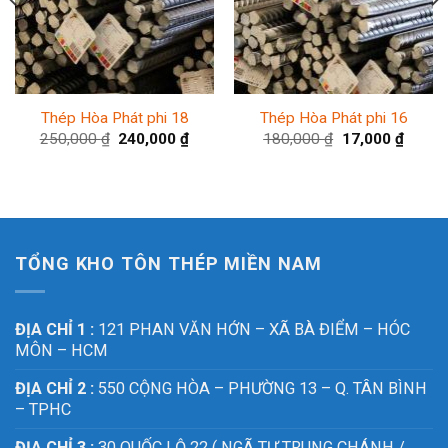
Thép Hòa Phát phi 18
Thép Hòa Phát phi 16
250,000
₫
240,000
₫
180,000
₫
17,000
₫
TỔNG KHO TÔN THÉP MIỀN NAM
ĐỊA CHỈ 1 :
121 PHAN VĂN HỚN – XÃ BÀ ĐIỂM – HÓC
MÔN – HCM
ĐỊA CHỈ 2 :
550 CỘNG HÒA – PHƯỜNG 13 – Q. TÂN BÌNH
– TPHC
ĐỊA CHỈ 3 :
30 QUỐC LỘ 22 ( NGÃ TƯ TRUNG CHÁNH /