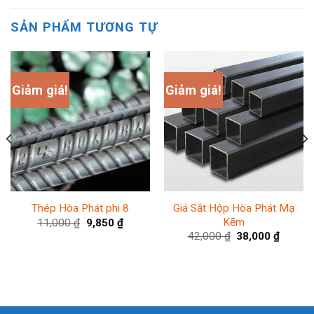
SẢN PHẨM TƯƠNG TỰ
Giảm giá!
Giảm giá!
Giá Sắt Hộp Hòa Phát Mạ
Thép Hòa Phát phi 8
Kẽm
11,000
₫
9,850
₫
42,000
₫
38,000
₫