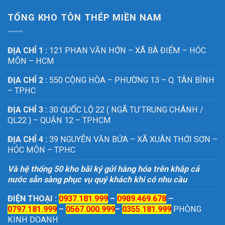
TỔNG KHO TÔN THÉP MIỀN NAM
ĐỊA CHỈ 1 :
121 PHAN VĂN HỚN – XÃ BÀ ĐIỂM – HÓC
MÔN – HCM
ĐỊA CHỈ 2 :
550 CỘNG HÒA – PHƯỜNG 13 – Q. TÂN BÌNH
– TPHC
ĐỊA CHỈ 3 :
30 QUỐC LỘ 22 ( NGÃ TƯ TRUNG CHÁNH /
QL22 ) – QUẬN 12 – TPHCM
ĐỊA CHỈ 4 :
39 NGUYỄN VĂN BỨA – XÃ XUÂN THỚI SƠN –
HÓC MÔN – TPHC
Và hệ thống 50 kho bãi ký gửi hàng hóa trên khắp cả
nước sẵn sàng phục vụ quý khách khi có nhu cầu
ĐIỆN THOẠI :
0937.181.999
–
0989.469.678
–
0797.181.999
–
0567.000.999
–
0355.181.999
PHÒNG
KINH DOANH