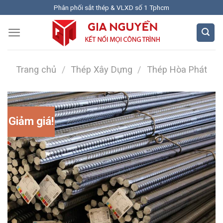
Skip
Phân phối sắt thép & VLXD số 1 Tphcm
to
content
Trang chủ
/
Thép Xây Dựng
/
Thép Hòa Phát
Giảm giá!